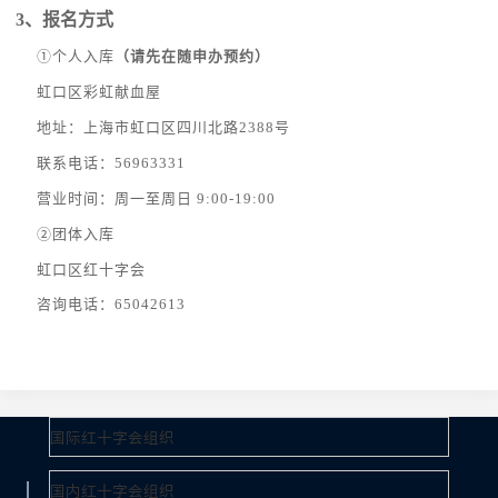
3、
报名方式
①
个人入库
（请先在随申办预约）
虹口区彩虹献血屋
地址：上海市虹口区四川北路
2388号
联系电话：
56963331
营业时间：周一至周日
9:00-19:00
②
团体入库
虹口区红十字会
咨询电话：
65042613