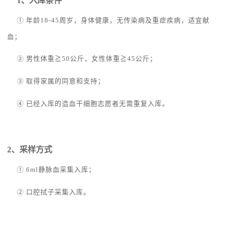
1、
入库条件
① 年龄18-45周岁，身体健康，无传染病及重症疾病，适宜献
血；
② 男性体重≧50公斤，女性体重≧45公斤；
③ 取得家属的同意和支持；
④ 已经入库的造血干细胞志愿者无需重复入库。
2、
采样方式
① 6ml静脉血采集入库；
② 口腔拭子采集入库。