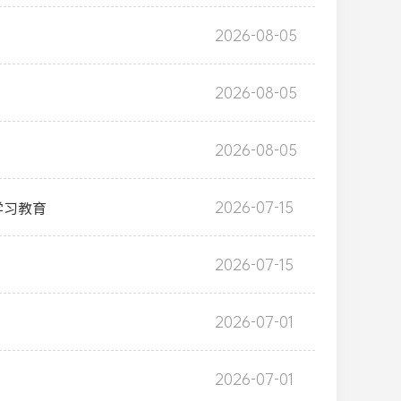
2026-08-05
2026-08-05
2026-08-05
学习教育
2026-07-15
2026-07-15
2026-07-01
2026-07-01