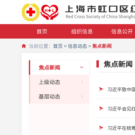
首页
组织信息
信息公开
当前位置：
首页
信息动态
焦点新闻
焦点新闻
焦点新闻
上级动态
习近平致中
基层动态
习近平会见
习近平在统筹