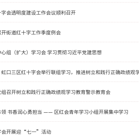
十字会透明度建设工作会议顺利召开
召开街道红十字工作季度例会
中心组（扩大）学习会 学习贯彻习近平党建思想
、虹口三区红十字会举行联组学习，推进树立和践行正确政绩观
党组召开树立和践行正确政绩观学习教育警示教育会
领 书香润心勇担当 —— 区红会青年学习小组开展集中学习
字会开展迎“七一”活动