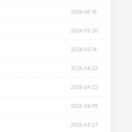
2026-06-18
2026-05-20
2026-05-14
2026-04-22
2026-04-22
2026-04-09
2026-03-27