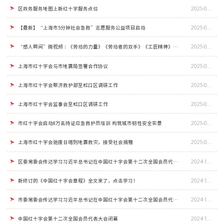
区政务服务地图上新红十字服务点位
2025-05-19
【最新】“上海市5分钟社会急救”志愿服务公益项目启动
2025-05-07
“感人瞬间”微视频︱《劳动的力量》《劳动者的双手》《工匠精神》《微光星海》
2025-04-30
上海市红十字会与市地震局签署合作协议
2025-04-27
上海市红十字会赈济救护部至虹口区调研工作
2025-04-08
上海市红十字会监事会至虹口区调研工作
2025-04-01
市红十字会启动8万名持证应急救护员培训 构筑城市韧性安全实景
2025-03-18
上海市红十字会驰援日喀则地震救灾，接受社会捐赠
2025-01-09
区委常委会传达学习习近平总书记在中国红十字会第十二次全国会员代表大会召开之际作出的重要指示精神
2024-10-29
新修订的《中国红十字会章程》全文来了，点击学习！
2024-10-25
市委常委会传达学习习近平总书记在中国红十字会第十二次全国会员代表大会召开之际作出的重要指示精神
2024-10-17
中国红十字会第十二次全国会员代表大会闭幕
2024-10-17