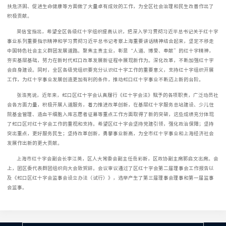
扶危济困、促进生命健康等方面做了大量卓有成效的工作，为全区社会治理和民生改善作出了
积极贡献。
吴信宝指出，希望全区各级红十字组织提高认识，把深入学习贯彻习近平总书记关于红十字
事业系列重要指示精神和学习贯彻习近平总书记考察上海重要讲话精神结合起来，坚定不移走
中国特色社会主义群团发展道路。聚焦主责主业，彰显“人道、博爱、奉献”的红十字精神，
夯实基层基础，努力在新时代虹口改革发展新征程中展现新作为。深化改革，不断加强红十字
会自身建设。同时，全区各级党组织要充分认识红十字工作的重要意义，支持红十字组织开展
工作，为红十字事业发展创造更加有利的条件，推动虹口红十字事业不断迈上新的台阶。
张浩亮说，近年来，虹口区红十字会认真履行《红十字会法》赋予的各项职责，广泛动员社
会各方面力量，积极开展人道服务，着力推进改革创新，在基层红十字服务总站建设、少儿住
院基金管理、造血干细胞入库志愿者征募等重点工作方面取得了新的突破，这些成绩充分体现
了虹口区对红十字会工作的重视和支持。希望区红十字会坚持党建引领，强化政治保障；坚持
突出重点，更好服务民生；坚持改革创新，勇攀事业新高，为全市红十字事业和上海经济社会
发展作出新的更大贡献。
上海市红十字会副会长李江英，区人大常委会副主任岳彩新，区政协副主席郭启文出席。会
上，团区委代表群团组织向大会致贺辞。会议审议通过了区红十字会第二届理事会工作报告以
及《虹口区红十字会监事会设立办法（试行）》，选举产生了第三届理事会理事和第一届监事
会监事。